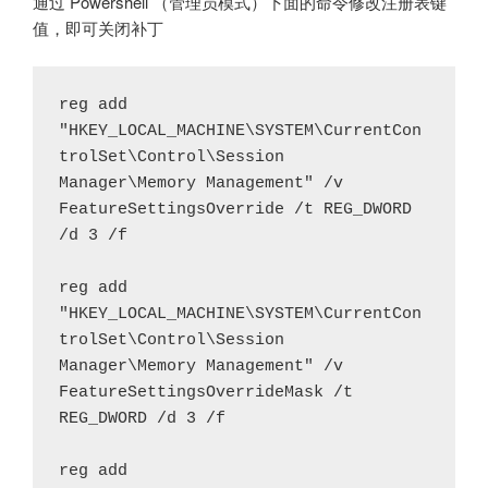
通过 Powershell （管理员模式）下面的命令修改注册表键
值，即可关闭补丁
reg add 
"HKEY_LOCAL_MACHINE\SYSTEM\CurrentCon
trolSet\Control\Session 
Manager\Memory Management" /v 
FeatureSettingsOverride /t REG_DWORD 
/d 3 /f

reg add 
"HKEY_LOCAL_MACHINE\SYSTEM\CurrentCon
trolSet\Control\Session 
Manager\Memory Management" /v 
FeatureSettingsOverrideMask /t 
REG_DWORD /d 3 /f

reg add 