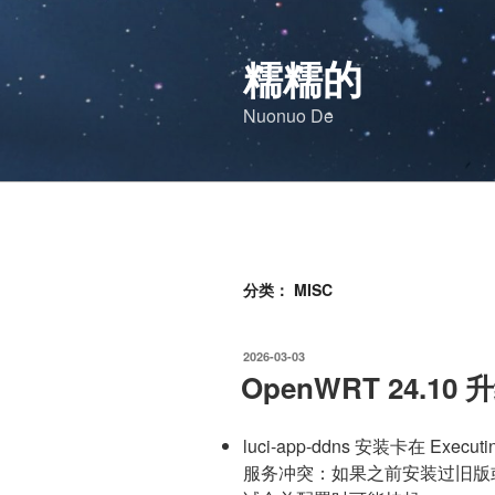
跳
至
糯糯的
内
容
Nuonuo De
分类：
MISC
发
2026-03-03
布
OpenWRT 24.10
于
luci-app-ddns 安装卡在 Executing d
服务冲突：如果之前安装过旧版或手动修