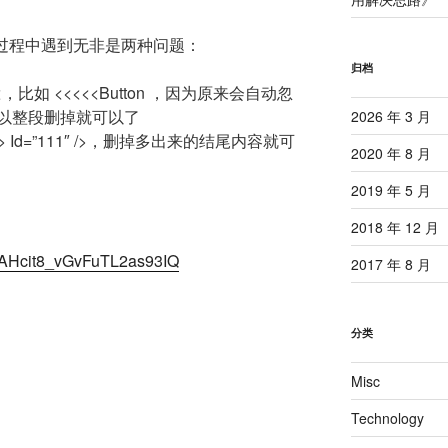
修改过程中遇到无非是两种问题：
归档
比如 <<<<<Button ，因为原来会自动忽
以整段删掉就可以了
2026 年 3 月
/> Id=”111″ />，删掉多出来的结尾内容就可
2020 年 8 月
2019 年 5 月
2018 年 12 月
1bAHcit8_vGvFuTL2as93IQ
2017 年 8 月
分类
Misc
Technology