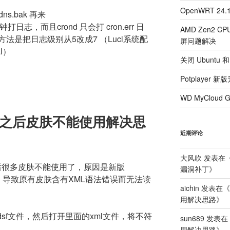
OpenWRT 24
g/ddns.bak 再来
日志，而且crond 只会打 cron.err 日
AMD Zen2 CP
法是把日志级别从5改成7 （Luci系统配
屏问题解决
al）
关闭 Ubuntu 和
Potplaye
WD MyClou
版升级之后皮肤不能使用解决思
近期评论
大风吹
发表在
6291 之后很多皮肤不能使用了，原因是新版
漏洞补丁
》
取组件，导致原有皮肤含有XML语法错误而无法读
aichin
发表在《
用解决思路
》
dsf文件，然后打开里面的xml文件，将不符
sun689
发表在
用解决思路
》