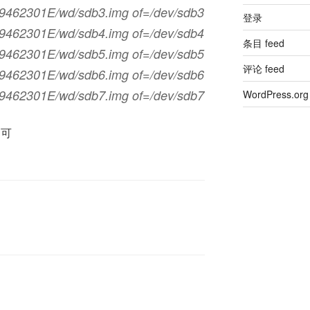
39462301E/wd/sdb3.img of=/dev/sdb3
登录
39462301E/wd/sdb4.img of=/dev/sdb4
条目 feed
39462301E/wd/sdb5.img of=/dev/sdb5
评论 feed
39462301E/wd/sdb6.img of=/dev/sdb6
39462301E/wd/sdb7.img of=/dev/sdb7
WordPress.org
即可