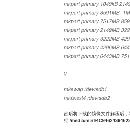
mkpart primary 1049kB 21
mkpart primary 8591MB -1
mkpart primary 7517MB 85
mkpart primary 2149MB 32
mkpart primary 3222MB 42
mkpart primary 4296MB 64
mkpart primary 6443MB 75
q
mkswap /dev/sdb1
mkfs.ext4 /dev/sdb2
然后将下载的镜像文件解压后，
径
/media/mint/4C9462439462