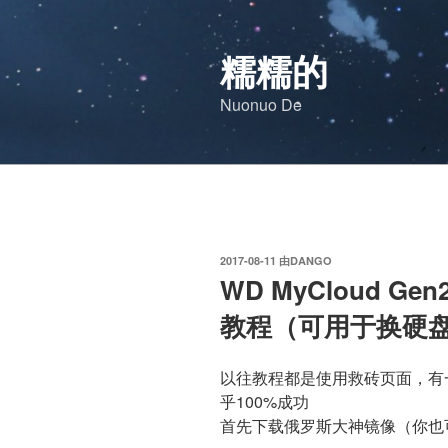
跳
至
糯糯的
内
容
Nuonuo De
发
2017-08-11
由
DANGO
布
WD MyCloud 
于
教程（可用于换硬
以往教程都是使用救砖页面，有
乎100%成功
首先下载俄罗斯大神镜像（你也可