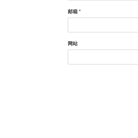
邮箱
*
网站
文
章
导