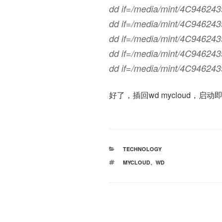
dd if=/media/mint/4C94624
dd if=/media/mint/4C94624
dd if=/media/mint/4C94624
dd if=/media/mint/4C94624
dd if=/media/mint/4C94624
好了，插回wd mycloud，启动
分
TECHNOLOGY
类
标
MYCLOUD
、
WD
签