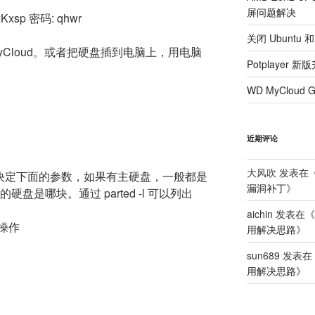
屏问题解决
5xKxsp 密码: qhwr
关闭 Ubuntu 和
动MyCloud。或者把硬盘插到电脑上，用电脑
Potplaye
WD MyClou
近期评论
大风吹
发表在
盘情况决定下面的参数，如果有主硬盘，一般都是
漏洞补丁
》
硬盘是哪块。通过 parted -l 可以列出
aichin
发表在《
操作
用解决思路
》
sun689
发表在
用解决思路
》