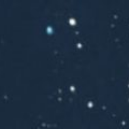
跳
至
内
容