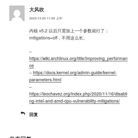
大风吹
2023-12-20 11:30 上午
内核 v5.2 以后只需加上一个参数就行了：
mitigations=off，不用这么长。
–
https://wiki.archlinux.org/title/Improving_performan
ce
–
https://docs.kernel.org/admin-guide/kernel-
parameters.html
–
https://leochavez.org/index.php/2020/11/16/disabli
ng-intel-and-amd-cpu-vulnerability-mitigations/
回复