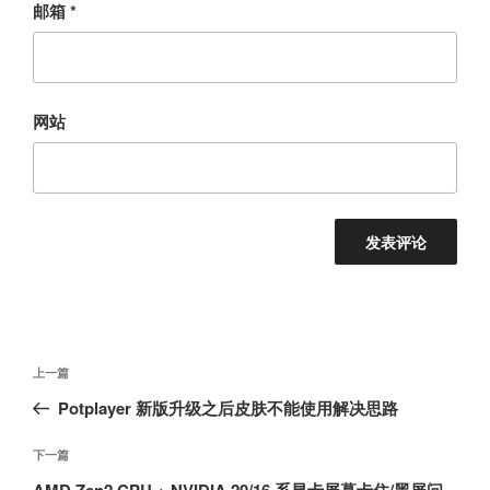
邮箱
*
网站
文
上
上一篇
章
一
Potplayer 新版升级之后皮肤不能使用解决思路
导
篇
航
文
下
下一篇
章
一