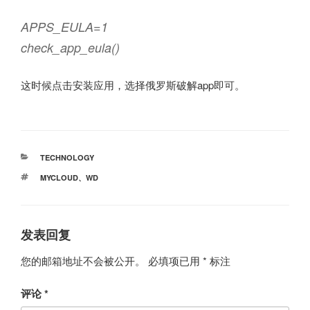
APPS_EULA=1
check_app_eula()
这时候点击安装应用，选择俄罗斯破解app即可。
分
TECHNOLOGY
类
标
MYCLOUD
、
WD
签
发表回复
您的邮箱地址不会被公开。
必填项已用
*
标注
评论
*