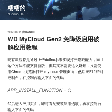
跳
糯糯的
至
Nuonuo De
内
容
发
2017-08-11
由
DANGO
布
WD MyCloud Gen2 免降级启用破
于
解应用教程
现有教程都是通过上传define.js来实现打开隐藏能力，而且
这个方法不能支持新版，但其实不需要这么麻烦，只需使
用Chrome浏览器打开 mycloud 管理页面，然后按F12找到
控制台，在控制台输入下面的代码
APP_INSTALL_FUNCTION = 1;
然后进入应用页面，即可看见安装应用选项，再在控制台
输入下面的代码