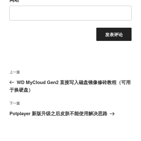
文
上
上一篇
章
一
WD MyCloud Gen2 直接写入磁盘镜像修砖教程（可用
导
篇
于换硬盘）
航
文
章
下
下一篇
一
Potplayer 新版升级之后皮肤不能使用解决思路
篇
文
章